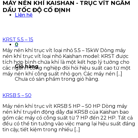
MÁY NÉN KHÍ KAISHAN - TRỤC VÍT NGÂM
DẦU TỐC ĐỘ CỐ ĐỊNH
Liên hệ
KRST 5.5 – 15
0
Máy nén khí trục vít loại nhỏ 5.5 – 15kW Dòng máy
nén khí trục vít loại nhỏ Kaishan model: KRST được
tích hợp bình chứa khí là một kết hợp lý tưởng cho
Giỏ hàng
các ngành công nghiệp đòi hỏi hiệu suất cao từ một
máy nén khí công suất nhỏ gọn. Các máy nén [...]
Chưa có sản phẩm trong giỏ hàng.
KRSB 5 – 50
Máy nén khí trục vít KRSB 5 HP – 50 HP Dòng máy
nén khí truyền động dây đai KRSB của Kaishan bao
gồm các máy có công suất từ 7 HP đến 22 HP. Tất cả
đều có thể tin tưởng vào việc mang lại hiệu suất đáng
tin cậy, tiết kiệm trong nhiều [...]