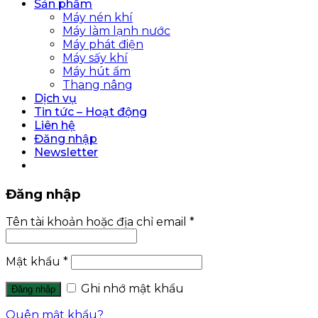
Sản phẩm
Máy nén khí
Máy làm lạnh nước
Máy phát điện
Máy sấy khí
Máy hút ẩm
Thang nâng
Dịch vụ
Tin tức – Hoạt động
Liên hệ
Đăng nhập
Newsletter
Đăng nhập
Tên tài khoản hoặc địa chỉ email
*
Mật khẩu
*
Ghi nhớ mật khẩu
Đăng nhập
Quên mật khẩu?