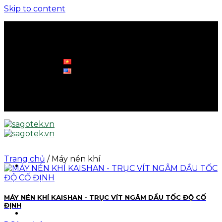
Skip to content
0961 570 898
info@sagotek.vn
0961 570 898
info@sagotek.vn
Trang chủ
/
Máy nén khí
MÁY NÉN KHÍ KAISHAN - TRỤC VÍT NGÂM DẦU TỐC ĐỘ CỐ
ĐỊNH