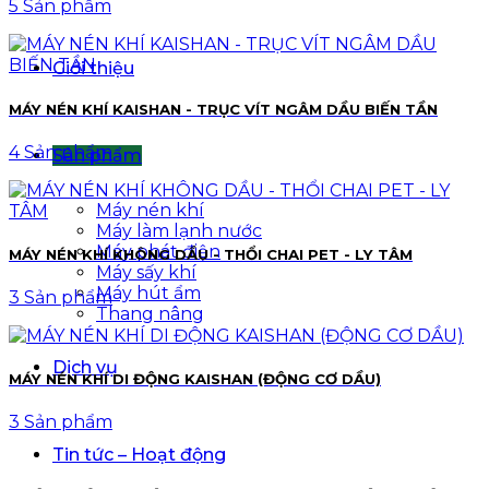
5 Sản phẩm
Giới thiệu
MÁY NÉN KHÍ KAISHAN - TRỤC VÍT NGÂM DẦU BIẾN TẦN
4 Sản phẩm
Sản phẩm
Máy nén khí
Máy làm lạnh nước
Máy phát điện
MÁY NÉN KHÍ KHÔNG DẦU - THỔI CHAI PET - LY TÂM
Máy sấy khí
Máy hút ẩm
3 Sản phẩm
Thang nâng
Dịch vụ
MÁY NÉN KHÍ DI ĐỘNG KAISHAN (ĐỘNG CƠ DẦU)
3 Sản phẩm
Tin tức – Hoạt động