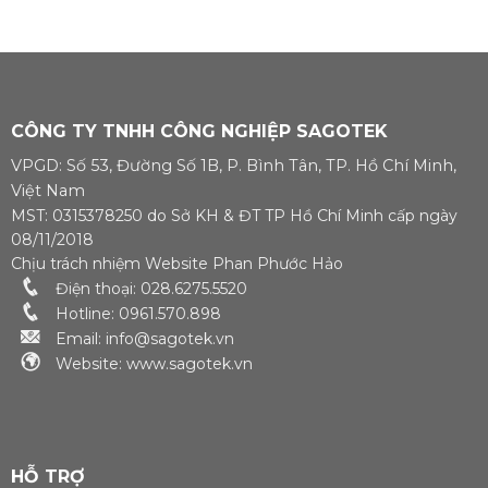
nén là một nguồn
nén LGCY Máy nén
năng lượng quan
di động động cơ
trọng như điện và
diesel Kaishan được
thủy lực trong lĩnh
sử dụng rộng rãi
vực sản xuất. Đặc
trong xây dựng
biệt đối với việc sản
đường sắt, xây dựng
xuất chai nhựa, và
công trình, nhà máy
CÔNG TY TNHH CÔNG NGHIỆP SAGOTEK
việc sử dụng chúng
đóng tàu, khai thác
ngày càng cao trong
mỏ, xây dựng đô thị,
VPGD: Số 53, Đường Số 1B, P. Bình Tân, TP. Hồ Chí Minh,
cuộc sống hàng
công nghiệp năng
ngày, thì việc sử
lượng, v.v. và hầu hết
Việt Nam
dụng áp suất [...]
các hoạt [...]
MST: 0315378250 do Sở KH & ĐT TP Hồ Chí Minh cấp ngày
08/11/2018
Chịu trách nhiệm Website Phan Phước Hảo
Điện thoại: 028.6275.5520
Hotline: 0961.570.898
Email: info@sagotek.vn
Website: www.sagotek.vn
HỖ TRỢ