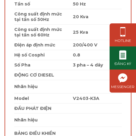
Tần số
50 Hz
Công suất định mức
20 Kva
tại tần số 50Hz
Công suất định mức
25 Kva
tại tần số 60Hz
HOTLINE
Điện áp định mức
200/400 V
Hệ số Cosphi
0.8
ĐĂNG KÝ
Số Pha
3 pha – 4 dây
ĐỘNG CƠ DIESEL
Nhãn hiệu
MESSENGER
Model
V2403-K3A
ĐẦU PHÁT ĐIỆN
Nhãn hiệu
BẢNG ĐIỀU KHIỂN