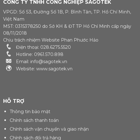
CÔNG TY TNHH CÔNG NGHIỆP SAGOTEK
Điện áp định mức
Điện áp định mức
200/400 V Hệ số
200/400 V Hệ số
VPGD: Số 53, Đường Số 1B, P. Bình Tân, TP. Hồ Chí Minh,
Cosphi 0.8 Số Pha 3
Cosphi 0.8 Số Pha 3
pha – 4 dây [...]
pha – 4 dây [...]
Việt Nam
MST: 0315378250 do Sở KH & ĐT TP Hồ Chí Minh cấp ngày
08/11/2018
Chịu trách nhiệm Website Phan Phước Hảo
Điện thoại: 028.6275.5520
Hotline: 0961.570.898
Email: info@sagotek.vn
Website: www.sagotek.vn
HỖ TRỢ
Thông tin bảo mật
Chính sách thanh toán
Chính sách vận chuyển và giao nhận
Chính sách đổi trả hàng