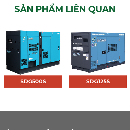
SẢN PHẨM LIÊN QUAN
SDG500S
SDG125S
Thông Số Kỹ Thuật
Thông Số Kỹ Thuật
Nhãn hiệu Model
Nhãn hiệu Model
SDG500S Xuất xứ tổ
SDG125S Xuất xứ tổ
máy Nhật Bản Tần
máy Nhật Bản Tần
số 50 Hz Công suất
số 50 Hz Công suất
định mức tại tần số
định mức tại tần số
50Hz 450 Kva Công
50Hz 100 Kva Công
suất định mức tại
suất định mức tại
tần số 60Hz 500 Kva
tần số 60Hz 125 Kva