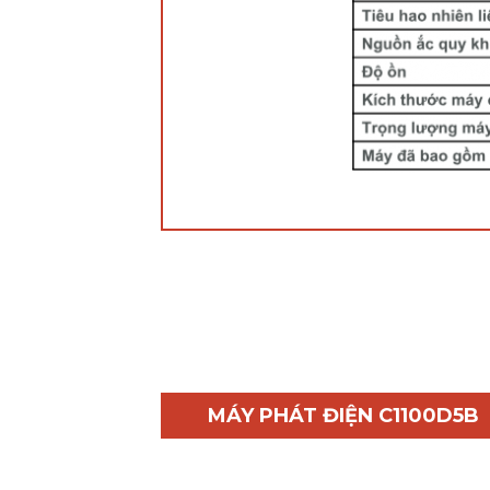
MÁY PHÁT ĐIỆN C1100D5B
Thông Số Kỹ Thuật Nhãn hiệu
Model C1100D5B Xuất xứ tổ máy
ẤN ĐỘ Tần số 50 Hz Công suất liên