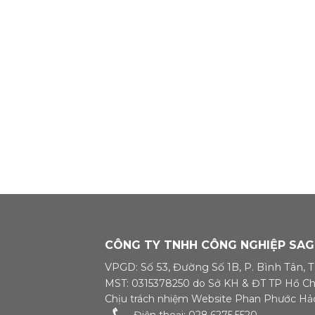
tục 1029 Kva Công suất dự phòng
1133 Kva Điện áp định mức 230/400
V Dòng điện định mức Hệ số Cosphi
0.8 Số Pha 3 pha ĐỘNG CƠ DIESEL
Nhãn hiệu Model [...]
CÔNG TY TNHH CÔNG NGHIỆP SA
VPGD: Số 53, Đường Số 1B, P. Bình Tân, 
MST: 0315378250 do Sở KH & ĐT TP Hồ Chí
Chịu trách nhiệm Website Phan Phước Hả
Điện thoại: 028.6275.5520