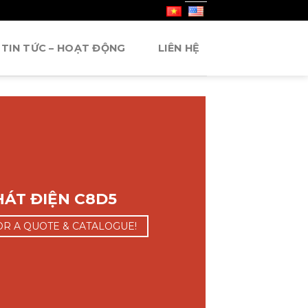
TIN TỨC – HOẠT ĐỘNG
LIÊN HỆ
ÁT ĐIỆN C8D5
OR A QUOTE & CATALOGUE!