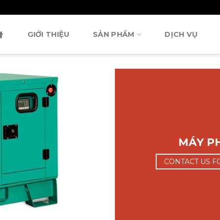
GIỚI THIỆU
SẢN PHẨM
DỊCH VỤ
MÁY PH
CONTACT US F