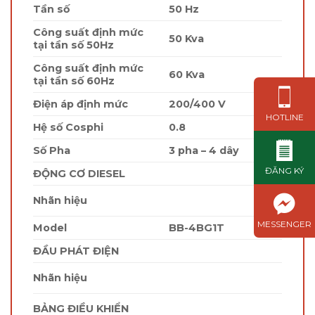
Tần số
50 Hz
Công suất định mức
50 Kva
tại tần số 50Hz
Công suất định mức
60 Kva
tại tần số 60Hz
Điện áp định mức
200/400 V
HOTLINE
Hệ số Cosphi
0.8
Số Pha
3 pha – 4 dây
ĐĂNG KÝ
ĐỘNG CƠ DIESEL
Nhãn hiệu
MESSENGER
Model
BB-4BG1T
ĐẦU PHÁT ĐIỆN
Nhãn hiệu
BẢNG ĐIỀU KHIỂN