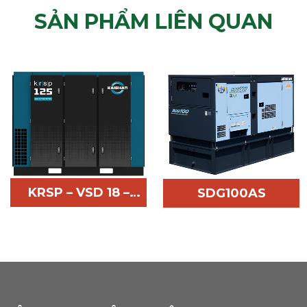
SẢN PHẨM LIÊN QUAN
KRSP – VSD 18 –
SDG100AS
400
Dòng máy nén khí
Thông Số Kỹ Thuật
cao cấp biến tần
Nhãn hiệu Model
một cấp nén KRSP
SDG100AS Xuất xứ
Dòng máy nén khí
tổ máy Nhật Bản
truyền động trực
Tần số 50 Hz Công
tiếp KRSP của tập
suất định mức tại
đoàn Kaishan cung
tần số 50Hz 80 Kva
cấp hiệu suất hàng
Công suất định mức
đầu trong ngành
tại tần số 60Hz 100