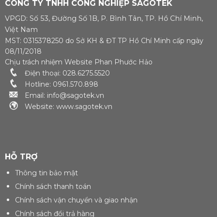
CÔNG TY TNHH CÔNG NGHIỆP SAGOTEK
trong về hiệu quả
Kva Điện áp định
kinh tế. Dãy công
mức 200/400 V Hệ
VPGD: Số 53, Đường Số 1B, P. Bình Tân, TP. Hồ Chí Minh,
suất từ 18 đến 400
số Cosphi 0.8 Số
kW, cung cấp lưu
Pha 3 pha – 4 dây [...]
Việt Nam
lượng lên đến 2.453
MST: 0315378250 do Sở KH & ĐT TP Hồ Chí Minh cấp ngày
CFM. [...]
08/11/2018
Chịu trách nhiệm Website Phan Phước Hảo
Điện thoại: 028.6275.5520
Hotline: 0961.570.898
Email: info@sagotek.vn
Website: www.sagotek.vn
HỖ TRỢ
Thông tin bảo mật
Chính sách thanh toán
Chính sách vận chuyển và giao nhận
Chính sách đổi trả hàng